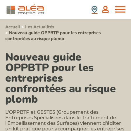
(SS4)
retrait
Nous
France
:
d'amiante
Rejoindre
prix,
Contrôle
durée,
Espagne
Stagiaires,
de
contenu,...
Partenaires,
présence
Accueil
>
Les Actualités
Formation
Collaborateurs
de
>
Nouveau guide OPPBTP pour les entreprises
information
plomb
Newsletter
confrontées au risque plomb
sensibilisation
après
Aléa
au
travaux
Contrôles
risque
Repérage
Nouveau guide
amiante
Nos
termites
pour
Valeurs
avant
OPPBTP pour les
les
Contact
démolition
acteurs
Notre
Repérages
entreprises
du
politique
amiante
BTP
RSE
et
confrontées au risque
Formation
HAP
risque
avant
plomb
plomb
travaux
Formation
sur
risque
enrobés
L'OPPBTP et GESTES (Groupement des
silice
Repérages
et
Entreprises Spécialisées dans le Traitement de
autres
poussières
l'Embellissement des Surfaces) viennent d'éditer
polluants
inhalables
un kit pratique pour accompagner les entreprises
du