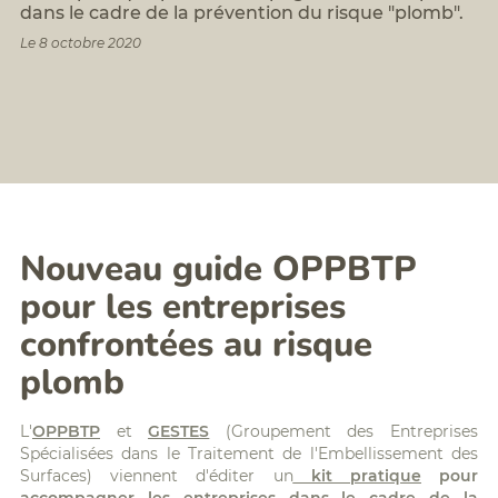
Formation
dans le cadre de la prévention du risque "plomb".
BTP
assistant/assistante
:
Le 8 octobre 2020
amiante
FCR,
silice,
Formations
chrome
digital
VI,...
learning
Analyse
Planning
Qualité
des
de
formations
l'Air
Politique
Intérieur
Accessibilité/Handicap
(QAI)
Diagnostic
Nouveau guide OPPBTP
radon
pour les entreprises
Diagnostics
Déchets
confrontées au risque
PEMD
plomb
L'
OPPBTP
et
GESTES
(Groupement des Entreprises
Spécialisées dans le Traitement de l'Embellissement des
Surfaces) viennent d'éditer un
kit pratique
pour