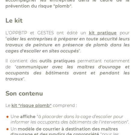
accompagner les entreprises dans le cadre de la
prévention du risque "plomb"
.
Le kit
L'OPPBTP et GESTES ont édité un
kit pratique
pour
"
aider les entreprises à préparer en toute sécurité leurs
travaux de peinture en présence de plomb dans les
cages d'escalier en sites occupés
".
Il contient des
outils pratiques
permettant notamment
de "
communiquer avec les maîtres d'ouvrage et
occupants des bâtiments avant et pendant les
travaux
".
Son contenu
Le
kit "risque plomb"
comprend :
Une
affiche
"
à placarder dans la cage d'escalier pour
informer les occupants des bâtiments de l'intervention
".
Un
modèle de courrier à destination des maîtres
d'ouvrage et des syndics de copropriété
"
pour les