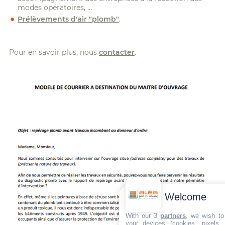
modes opératoires, ...
Prélèvements d'air "plomb"
.
Pour en savoir plus, nous
contacter
.
Welcome
With our 3
partners
, we wish to
your devices (cookies, pixels,