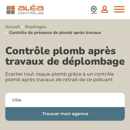
(SS4)
retrait
Nous
France
:
d'amiante
Rejoindre
prix,
Contrôle
durée,
Espagne
Stagiaires,
de
contenu,...
Partenaires,
présence
Accueil
>
Repérages
Formation
Collaborateurs
de
>
Contrôle de présence de plomb après travaux
information
plomb
Newsletter
sensibilisation
après
Aléa
au
travaux
Contrôles
Contrôle plomb après
risque
Repérage
amiante
Nos
termites
travaux de déplombage
pour
Valeurs
avant
les
Contact
démolition
acteurs
Notre
Repérages
du
Ecarter tout risque plomb grâce à un contrôle
politique
amiante
BTP
plomb après travaux de retrait de ce polluant
RSE
et
Formation
HAP
risque
avant
plomb
travaux
Formation
sur
risque
enrobés
silice
Trouver mon agence
Repérages
et
autres
poussières
polluants
inhalables
du