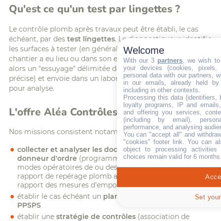
Qu'est ce qu'un test par lingettes ?
Le contrôle plomb après travaux peut être établi, le cas
échéant, par des
test lingettes
. Le diagnostiqueur identifie
Welcome
les surfaces à tester (en général dans les zones où le
chantier a eu lieu ou dans son environnement). Il réalise
With our 3
partners
, we wish to
your devices (cookies, pixels,
alors un "essuyage" délimitée de la surface (méthodologie
personal data with our partners, w
précise) et envoie dans un laboratoire accrédité la lingette
in our emails, already held by
pour analyse.
including in other contexts.
Processing this data (identifiers,
loyalty programs, IP and emails, 
L'offre Aléa Contrôles
and offering you services, cont
(including by email), person
performance, and analysing audie
Nos missions consistent notamment à :
You can "accept all" and withdraw
"cookies" footer link
. You can al
object to processing activitie
collecter et analyser les documents fournis par le
choices remain valid for 6 months
donneur d'ordre
(programme des travaux, plans,
modes opératoires de ou des entreprises intervenantes,
rapport de repérage plomb avant travaux, dernier
Accep
rapport des mesures d'empoussièrement dans l'air,...)
établir le cas échéant un
plan de prévention ou un
Set your
PPSPS
établir une
stratégie de contrôles
(association de