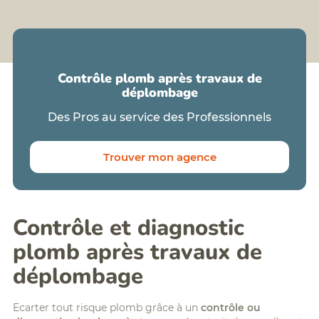
Formation
BTP
assistant/assistante
:
amiante
FCR,
silice,
Formations
chrome
digital
VI,...
learning
Contrôle plomb après travaux de
Analyse
Planning
déplombage
Qualité
des
de
formations
Des Pros au service des Professionnels
l'Air
Politique
Intérieur
Accessibilité/Handicap
(QAI)
Trouver mon agence
Diagnostic
radon
Diagnostics
Déchets
PEMD
Contrôle et diagnostic
plomb après travaux de
déplombage
Ecarter tout risque plomb grâce à un
contrôle ou