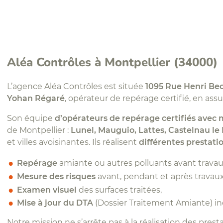
Aléa Contrôles à Montpellier (34000)
L’agence Aléa Contrôles est située
1095 Rue Henri Bec
Yohan Régaré
, opérateur de repérage certifié, en assur
Son équipe
d’opérateurs de repérage certifiés avec
de Montpellier :
Lunel, Mauguio, Lattes, Castelnau le
et villes avoisinantes. Ils réalisent
différentes prestatio
Repérage
amiante ou autres polluants avant travau
Mesure des risques
avant, pendant et après travaux
Examen visuel
des surfaces traitées,
Mise à jour du DTA
(Dossier Traitement Amiante) inc
Notre mission ne s’arrête pas à la réalisation des pr