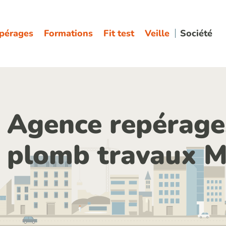
pérages
Formations
Fit test
Veille
Société
Agence repérage
plomb travaux M