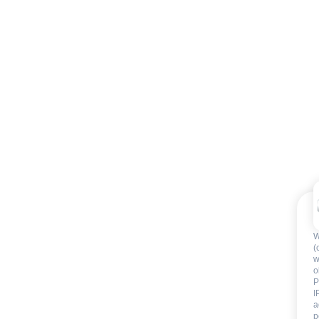
W
(
w
o
P
I
a
p