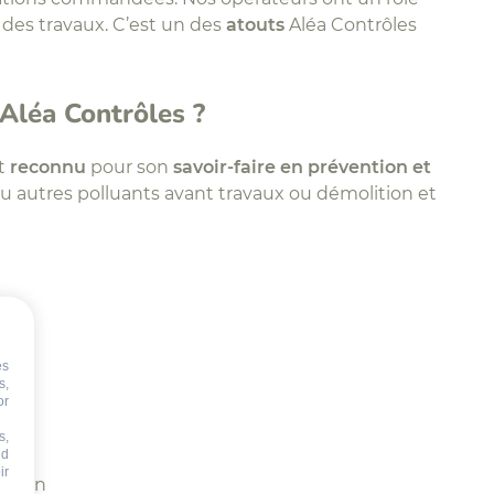
l des travaux. C’est un des
atouts
Aléa Contrôles
 Aléa Contrôles ?
t
reconnu
pour son
savoir-faire en prévention et
u autres polluants avant travaux ou démolition et
es
s,
b,
or
s,
on,
nd
ir
és/an