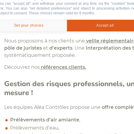
ou can "accept all" and withdraw your consent at any time via the "cookies" foot
ink
. You can also "set detailed preferences" and object to processing activities n
+ de 30h de formation continue/an
par opérat
ubject to consent. These choices remain valid for 6 months.
Notre notoriété a franchi nos frontières … nous inter
Set your choices
Accept all
européens
où nos
techniciens
et
ingénieurs,
de par le
Nous proposons à nos clients une
veille réglementair
pôle de juristes
et
d'experts
. Une
interprétation des 
systématiquement proposée.
Découvrez nos
références clients.
Gestion des risques professionnels, 
mesure !
Les équipes Aléa Contrôles propose une
offre complè
Prélèvements d’air amiante
,
Prélèvements d’eau,