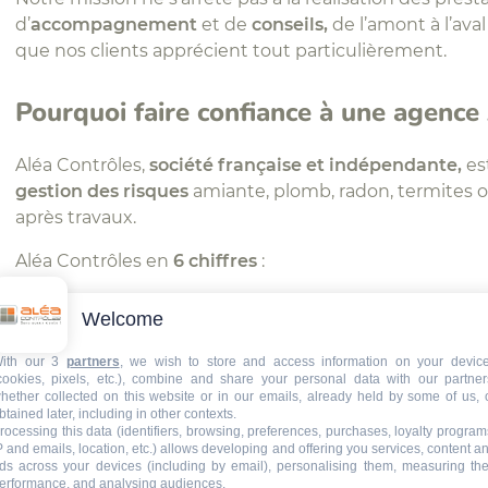
d’
accompagnement
et de
conseils,
de l’amont à l’ava
que nos clients apprécient tout particulièrement.
Pourquoi faire confiance à une agence
Aléa Contrôles,
société française et indépendante,
es
gestion des risques
amiante, plomb, radon, termites o
après travaux.
Aléa Contrôles en
6 chiffres
:
+ de 20 ans d’expertise
,
Welcome
+ 120 agences
,
ith our 3
partners
, we wish to store and access information on your devic
cookies, pixels, etc.), combine and share your personal data with our partner
300 opérateurs de repérage
amiante et plom
hether collected on this website or in our emails, already held by some of us, 
btained later, including in other contexts.
rocessing this data (identifiers, browsing, preferences, purchases, loyalty program
120 personnes compétentes en radioprotecti
P and emails, location, etc.) allows developing and offering you services, content a
ds across your devices (including by email), personalising them, measuring the
+ de 100 000 échantillons
de matériaux analys
erformance, and analysing audiences.