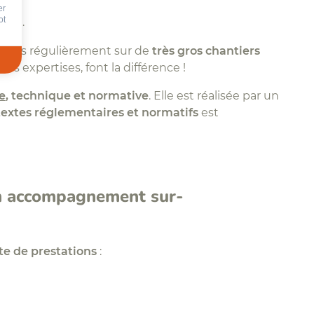
er
ot
eur…
venons régulièrement sur de
très
gros chantiers
urs expertises, font la différence !
e
, technique et normative
. Elle est réalisée par un
textes réglementaires et normatifs
est
un accompagnement sur-
te de prestations
: