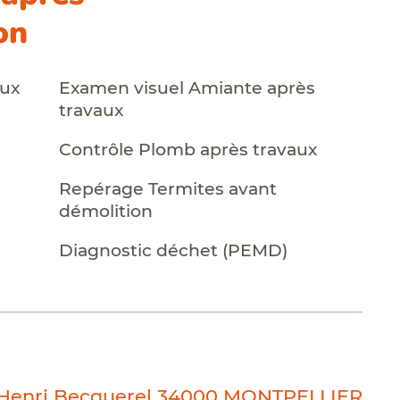
on
aux
Examen visuel Amiante après
travaux
Contrôle Plomb après travaux
Repérage Termites avant
démolition
Diagnostic déchet (PEMD)
 Henri Becquerel 34000 MONTPELLIER