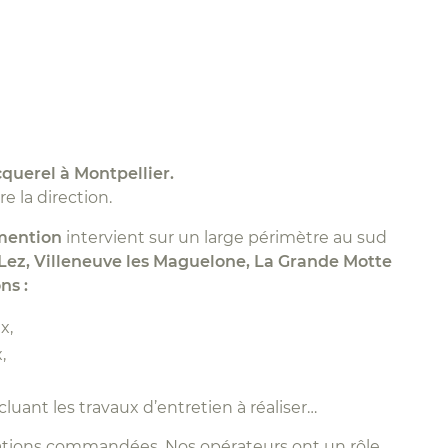
querel à Montpellier.
e la direction.
 mention
intervient sur un large périmètre au sud
 Lez, Villeneuve les Maguelone, La Grande Motte
ns :
x,
,
luant les travaux d’entretien à réaliser…
estations commandées. Nos opérateurs ont un rôle