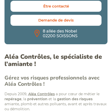
Formation
BTP
Être contacté
assistant/assistante
:
amiante
FCR,
silice,
Formations
Demande de devis
chrome
digital
VI,...
learning
Analyse
Planning
8 allée des Nobel
Qualité
des
02200 SOISSONS
de
formations
l'Air
Politique
Intérieur
Accessibilité/Handicap
(QAI)
Aléa Contrôles, le spécialiste de
Diagnostic
radon
l’amiante !
Diagnostics
Déchets
PEMD
Gérez vos risques professionnels avec
Aléa Contrôles !
Depuis 2009,
Aléa Contrôles
a pour cœur de métier le
repérage
, la
prévention
et la
gestion des risques
amiante, plomb et autres polluants, avant et après travaux
ou démolition.