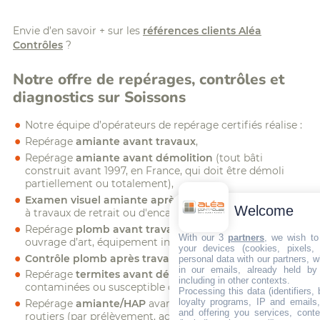
Envie d’en savoir + sur les
références clients Aléa
Contrôles
?
Notre offre de repérages, contrôles et
diagnostics sur Soissons
Notre équipe d’opérateurs de repérage certifiés réalise :
Repérage
amiante avant travaux
,
Repérage
amiante avant démolition
(tout bâti
construit avant 1997, en France, qui doit être démoli
partiellement ou totalement),
Examen visuel amiante après travaux
(à réaliser suite
Welcome
à travaux de retrait ou d'encapsulage d'amiante),
Repérage
plomb avant travaux/démolition
(bâtiment,
With our 3
partners
, we wish to
ouvrage d’art, équipement industriel…),
your devices (cookies, pixels,
Contrôle plomb après travaux,
personal data with our partners, w
in our emails, already held by
Repérage
termites avant démolition
(sur zone
including in other contexts.
contaminées ou susceptible de l’être),
Processing this data (identifiers,
loyalty programs, IP and emails, 
Repérage
amiante/HAP
avant travaux sur enrobés
and offering you services, cont
routiers (par prélèvement, agrégats ou carottes),