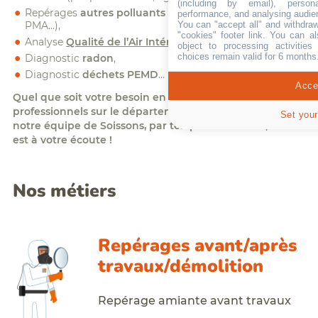
(including by email), person
Repérages
autres polluants avant travaux
(FCR, silice,
performance, and analysing audie
You can "accept all" and withdraw
PMA...),
"cookies" footer link
. You can al
Analyse
Qualité de l’Air Intérieur
(QAI)
object to processing activitie
choices remain valid for 6 months
Diagnostic
radon
,
Diagnostic
déchets PEMD
…
Accep
Quel que soit votre besoin en gestion des risques
professionnels sur le département de l’Aisne, contactez
Set your
notre équipe de Soissons, par téléphone ou mail, elle
est à votre écoute !
Nos métiers
Repérages avant/après
travaux/démolition
Repérage amiante avant travaux