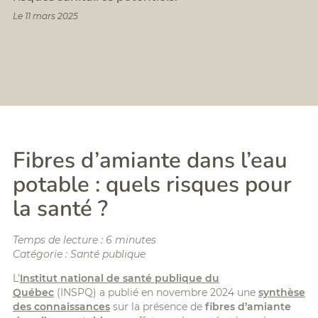
Formation
BTP
Le 11 mars 2025
assistant/assistante
:
amiante
FCR,
silice,
Formations
chrome
digital
VI,...
learning
Analyse
Planning
Qualité
des
de
formations
l'Air
Politique
Intérieur
Accessibilité/Handicap
(QAI)
Fibres d’amiante dans l’eau
Diagnostic
radon
potable : quels risques pour
Diagnostics
la santé ?
Déchets
PEMD
Temps de lecture : 6 minutes
Catégorie : Santé publique
L’
Institut national de santé publique du
Québec
(INSPQ) a publié en novembre 2024 une
synthèse
des connaissances
sur la présence de
fibres d’amiante