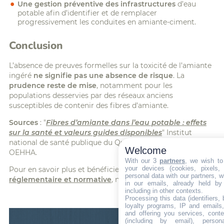
Une gestion préventive des infrastructures
d’eau
potable afin d’identifier et de remplacer
progressivement les conduites en amiante-ciment.
Conclusion
L’absence de preuves formelles sur la toxicité de l’amiante
ingéré
ne signifie pas une absence de risque
. La
prudence reste de mise
, notamment pour les
populations desservies par des réseaux anciens
susceptibles de contenir des fibres d’amiante.
Sources
: "
Fibres d’amiante dans l’eau potable : effets
sur la santé et valeurs guides disponibles
" Institut
national de santé publique du Québec, U.S. EPA, OMS,
Welcome
OEHHA.
With our 3
partners
, we wish to
your devices (cookies, pixels,
Pour en savoir plus et bénéficier de notre
veille
personal data with our partners, w
réglementaire et normative
, nous
consulter
.
in our emails, already held by
including in other contexts.
Processing this data (identifiers,
loyalty programs, IP and emails, 
and offering you services, cont
(including by email), person