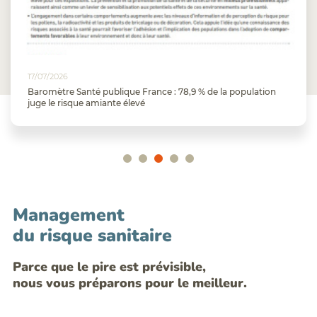
16/07/2026
 publique France : 78,9 % de la population
Directive europé
amiante élevé
amiante
Management
du risque sanitaire
Parce que le pire est prévisible,
nous vous préparons pour le meilleur.