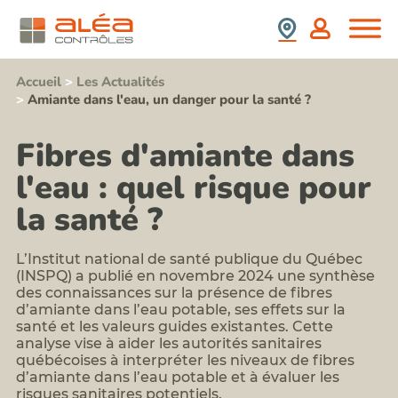
(SS4)
retrait
Nous
France
:
d'amiante
Rejoindre
prix,
Contrôle
durée,
Espagne
Stagiaires,
de
contenu,...
Partenaires,
présence
Accueil
>
Les Actualités
Formation
Collaborateurs
de
>
Amiante dans l'eau, un danger pour la santé ?
information
plomb
Newsletter
sensibilisation
après
Aléa
au
travaux
Contrôles
Fibres d'amiante dans
risque
Repérage
amiante
Nos
termites
l'eau : quel risque pour
pour
Valeurs
avant
les
Contact
démolition
la santé ?
acteurs
Notre
Repérages
du
politique
amiante
BTP
RSE
et
L’Institut national de santé publique du Québec
Formation
HAP
risque
(INSPQ) a publié en novembre 2024 une synthèse
avant
plomb
des connaissances sur la présence de fibres
travaux
d’amiante dans l’eau potable, ses effets sur la
Formation
sur
risque
santé et les valeurs guides existantes. Cette
enrobés
silice
analyse vise à aider les autorités sanitaires
Repérages
et
québécoises à interpréter les niveaux de fibres
autres
poussières
d’amiante dans l’eau potable et à évaluer les
polluants
inhalables
risques sanitaires potentiels.
du