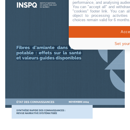
performance, and analysing audie
You can "accept all" and withdraw
"cookies" footer link
. You can al
object to processing activitie
choices remain valid for 6 months
Accep
Set your