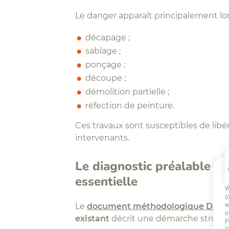
Le danger apparaît principalement lor
décapage ;
sablage ;
ponçage ;
découpe ;
démolition partielle ;
réfection de peinture.
Ces travaux sont susceptibles de lib
intervenants.
Le diagnostic préalable : 
essentielle
W
(
Le
document méthodologique D5-2
r
w
o
existant
décrit une démarche structu
P