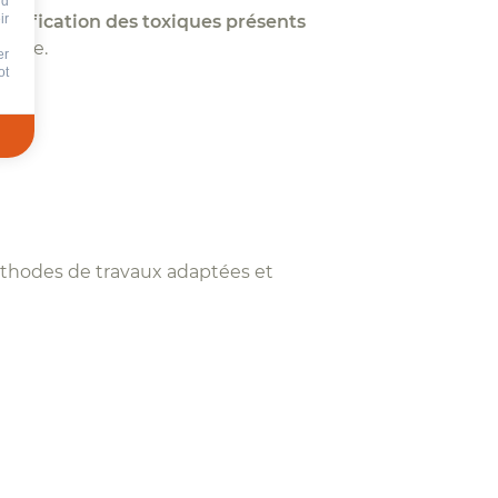
nd
entification des toxiques présents
ir
vrage.
er
ot
méthodes de travaux adaptées et