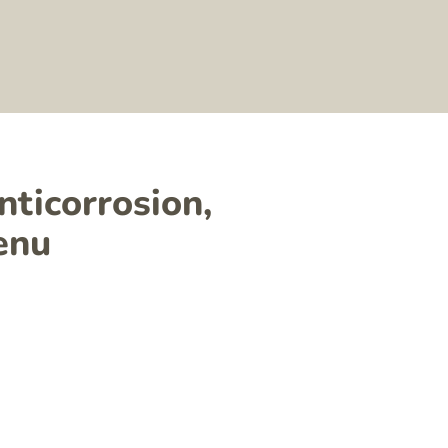
nticorrosion,
enu