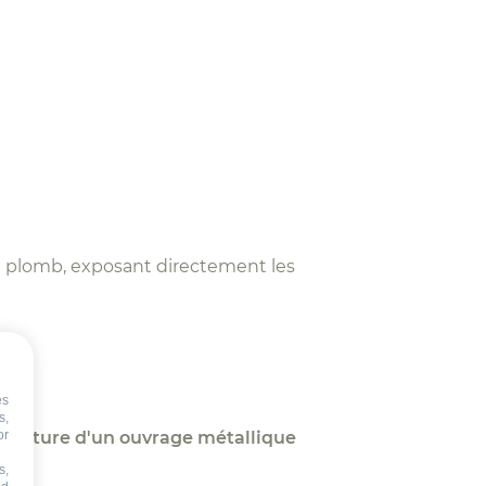
du plomb, exposant directement les
es
s,
 peinture d'un ouvrage métallique
or
s,