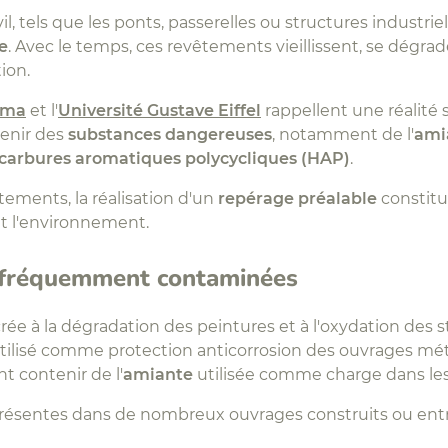
l, tels que les ponts, passerelles ou structures industr
e
. Avec le temps, ces revêtements vieillissent, se dégra
ion.
ema
et l'
Université Gustave Eiffel
rappellent une réalité
tenir des
substances dangereuses
, notamment de l'
ami
carbures aromatiques polycycliques (HAP)
.
tements, la réalisation d'un
repérage préalable
constitu
 et l'environnement.
s fréquemment contaminées
crée à la dégradation des peintures et à l'oxydation des 
ilisé comme protection anticorrosion des ouvrages méta
t contenir de l'
amiante
utilisée comme charge dans les
résentes dans de nombreux ouvrages construits ou entr