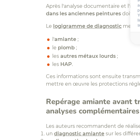
I
Après l'analyse documentaire et l'insp
a
p
dans les anciennes peintures
doit êt
Y
l
Le
logigramme de diagnostic
met cla
s
l'
amiante
;
le
plomb
;
les
autres métaux lourds
;
les
HAP
.
Ces informations sont ensuite transmi
mettre en œuvre les protections régl
Repérage amiante avant tr
analyses complémentaires
Les auteurs recommandent de réalis
un
diagnostic amiante
sur les différ