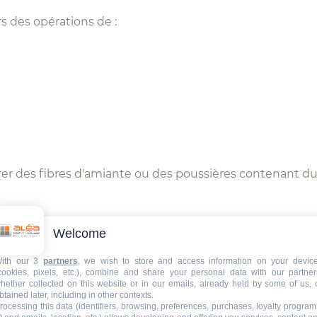
s des opérations de :
érer des fibres d'amiante ou des poussières contenant 
une étape technique et réglementaire
Welcome
ith our 3
partners
, we wish to store and access information on your devic
cookies, pixels, etc.), combine and share your personal data with our partner
elatif au
diagnostic de la protection anticorrosion par
hether collected on this website or in our emails, already held by some of us, 
btained later, including in other contexts.
rée en plusieurs étapes.
rocessing this data (identifiers, browsing, preferences, purchases, loyalty program