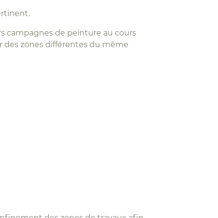
rtinent.
urs campagnes de peinture au cours
sur des zones différentes du même
onfinement des zones de travaux afin