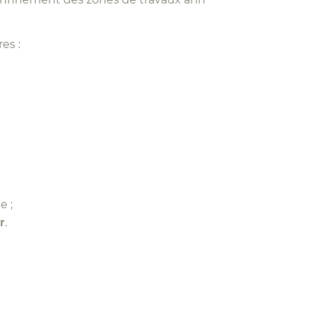
es :
e ;
r
.