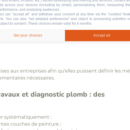
P and emails, location, etc.) allows developing and offering you services, content a
ection détaillée de l'ouvrage, une phase spécifique d'
id
ds across your devices (including by email), personalising them, measuring the
erformance, and analysing audiences.
re réalisée. Cette responsabilité incombe au maître d'ou
ou can "accept all" and withdraw your consent at any time via the "cookies" foot
ink
. You can also "set detailed preferences" and object to processing activities n
irement en évidence la nécessité de rechercher :
ubject to consent. These choices remain valid for 6 months.
Set your choices
Accept all
ses aux entreprises afin qu'elles puissent définir les 
ementaires nécessaires.
avaux et diagnostic plomb : des
er systématiquement :
entes couches de peinture ;