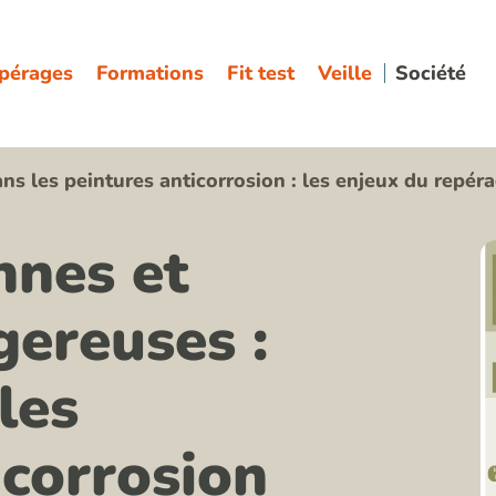
pérages
Formations
Fit test
Veille
Société
s les peintures anticorrosion : les enjeux du repér
nnes et
ereuses :
les
icorrosion