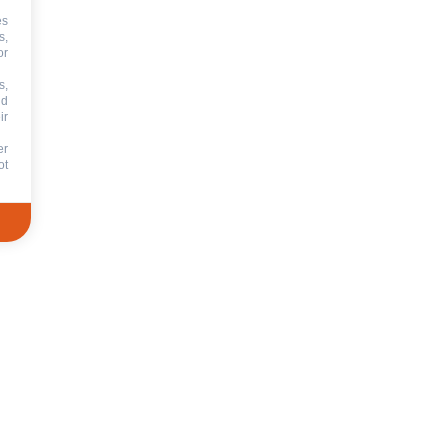
es
s,
or
s,
nd
ir
er
ot