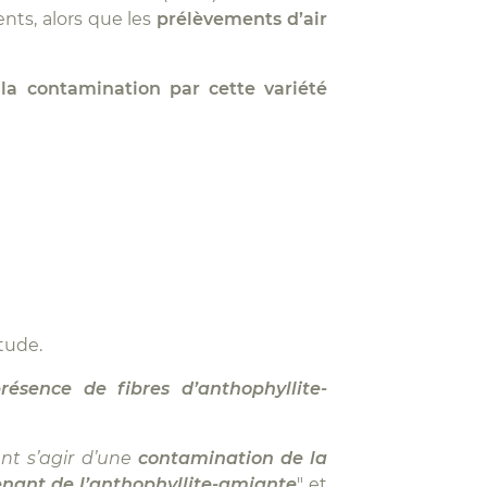
nts, alors que les
prélèvements d’air
 la contamination par cette variété
étude.
résence de fibres d’
anthophyllite-
ent s’agir d’une
contamination de la
nant de l’
anthophyllite-amiante
" et