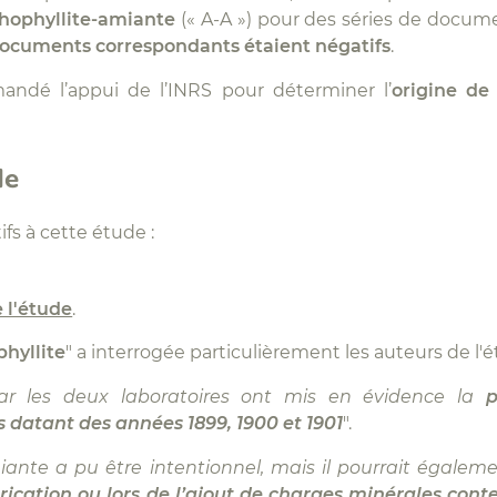
thophyllite-amiante
(« A-A ») pour des séries de docume
documents correspondants étaient négatifs
.
mandé l’appui de l’INRS pour déterminer l’
origine de
de
fs à cette étude :
 l'étude
.
hyllite
" a interrogée particulièrement les auteurs de l'
par les deux laboratoires ont mis en évidence la
p
 datant des années 1899, 1900 et 1901
".
miante a pu être intentionnel, mais il pourrait égalem
rication ou lors de l’ajout de charges minérales conte