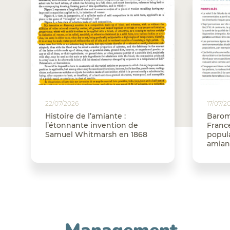
22/07/2026
17/07/2
Histoire de l’amiante :
Barom
l’étonnante invention de
France
Samuel Whitmarsh en 1868
popula
amian