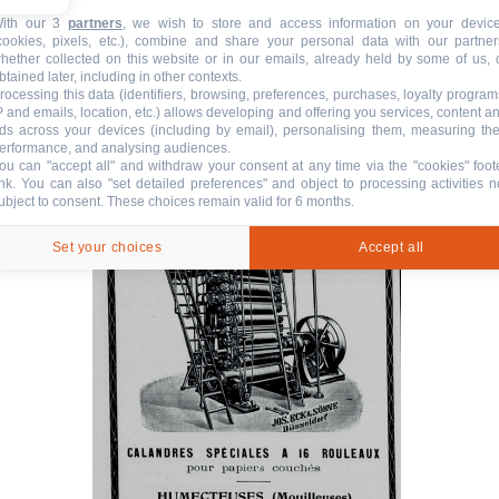
ith our 3
partners
, we wish to store and access information on your devic
cookies, pixels, etc.), combine and share your personal data with our partner
hether collected on this website or in our emails, already held by some of us, 
btained later, including in other contexts.
rocessing this data (identifiers, browsing, preferences, purchases, loyalty program
P and emails, location, etc.) allows developing and offering you services, content a
ds across your devices (including by email), personalising them, measuring the
erformance, and analysing audiences.
ou can "accept all" and withdraw your consent at any time via the "cookies" foot
ink
. You can also "set detailed preferences" and object to processing activities n
ubject to consent. These choices remain valid for 6 months.
Set your choices
Accept all