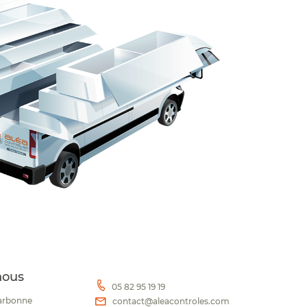
nous
05 82 95 19 19
Narbonne
contact@aleacontroles.com