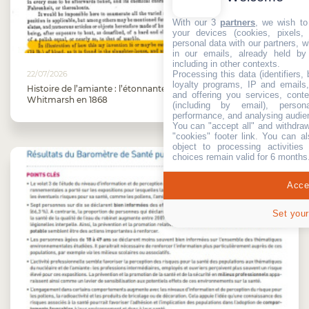
With our 3
partners
, we wish to
your devices (cookies, pixels,
personal data with our partners, w
in our emails, already held by
including in other contexts.
Processing this data (identifiers,
22/07/2026
loyalty programs, IP and emails, 
Histoire de l’amiante : l’étonnante invention de Samuel
and offering you services, cont
Whitmarsh en 1868
(including by email), person
performance, and analysing audie
You can "accept all" and withdraw
"cookies" footer link
. You can al
object to processing activitie
choices remain valid for 6 months
Accep
Set your