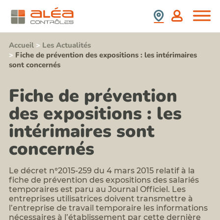
(SS4)
retrait
Nous
France
:
d'amiante
Rejoindre
prix,
Contrôle
durée,
Espagne
Stagiaires,
de
contenu,...
Partenaires,
présence
Accueil
>
Les Actualités
Formation
Collaborateurs
de
>
Fiche de prévention des expositions : les intérimaires
information
plomb
Newsletter
sont concernés
sensibilisation
après
Aléa
au
travaux
Contrôles
risque
Repérage
Fiche de prévention
amiante
Nos
termites
pour
Valeurs
avant
des expositions : les
les
Contact
démolition
acteurs
Notre
Repérages
intérimaires sont
du
politique
amiante
BTP
RSE
et
concernés
Formation
HAP
risque
avant
plomb
travaux
Le décret n°2015-259 du 4 mars 2015 relatif à la
Formation
sur
fiche de prévention des expositions des salariés
risque
enrobés
silice
temporaires est paru au Journal Officiel. Les
Repérages
et
entreprises utilisatrices doivent transmettre à
autres
poussières
l’entreprise de travail temporaire les informations
polluants
inhalables
nécessaires à l’établissement par cette dernière
du