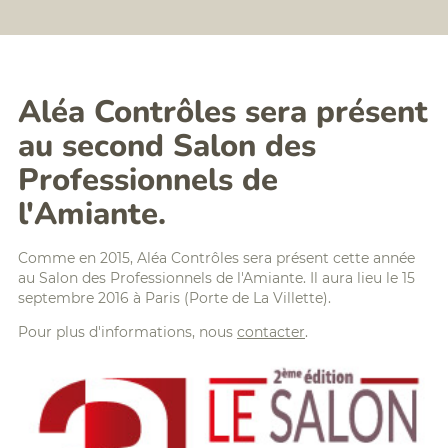
Formation
BTP
assistant/assistante
:
amiante
FCR,
silice,
Formations
chrome
digital
VI,...
learning
Aléa Contrôles sera présent
Analyse
Planning
au second Salon des
Qualité
des
de
formations
Professionnels de
l'Air
Politique
Intérieur
Accessibilité/Handicap
l'Amiante.
(QAI)
Diagnostic
radon
Comme en 2015, Aléa Contrôles sera présent cette année
Diagnostics
au Salon des Professionnels de l'Amiante. Il aura lieu le 15
Déchets
septembre 2016 à Paris (Porte de La Villette).
PEMD
Pour plus d'informations, nous
contacter
.