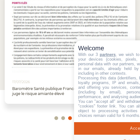
Welcome
With our 3
partners
, we wish to
your devices (cookies, pixels,
personal data with our partners, w
in our emails, already held by
including in other contexts.
Processing this data (identifiers,
16/07/2026
loyalty programs, IP and emails, 
and offering you services, cont
nce : 78,9 % de la population
Directive européenne : l’Itali
(including by email), person
amiante
performance, and analysing audie
You can "accept all" and withdraw
"cookies" footer link
. You can al
object to processing activitie
choices remain valid for 6 months
Accep