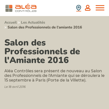
(SS4)
retrait
Nous
France
:
d'amiante
Rejoindre
prix,
Contrôle
durée,
Espagne
Stagiaires,
de
contenu,...
Partenaires,
présence
Accueil
>
Les Actualités
Formation
Collaborateurs
de
>
Salon des Professionnels de l'amiante 2016
information
plomb
Newsletter
sensibilisation
après
Aléa
au
travaux
Contrôles
Salon des
risque
Repérage
amiante
Nos
termites
Professionnels de
pour
Valeurs
avant
les
Contact
démolition
l'Amiante 2016
acteurs
Notre
Repérages
du
politique
amiante
BTP
RSE
et
Aléa Contrôles sera présent de nouveau au Salon
Formation
HAP
risque
des Professionnels de l'Amiante qui se déroulera le
avant
plomb
15 septembre à Paris (Porte de la Villette).
travaux
Formation
sur
Le 18 avril 2016
risque
enrobés
silice
Repérages
et
autres
poussières
polluants
inhalables
du