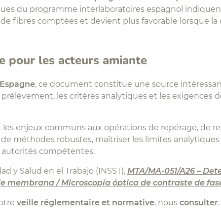
ssues du programme interlaboratoires espagnol indiqu
 de fibres comptées et devient plus favorable lorsque la de
e pour les acteurs amiante
Espagne
, ce document constitue une source intéressante
rélèvement, les critères analytiques et les exigences d
t les enjeux communs aux opérations de repérage, de re
 de méthodes robustes, maîtriser les limites analytiques et
 autorités compétentes.
ad y Salud en el Trabajo (INSST),
MTA/MA-051/A26 – Dete
 de membrana / Microscopía óptica de contraste de fas
notre
veille réglementaire et normative
, nous
consulter
.