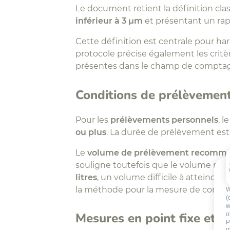
Le document retient la définition cl
inférieur à 3 µm
et présentant un ra
Cette définition est centrale pour ha
protocole précise également les critèr
présentes dans le champ de comptage, 
Conditions de prélèveme
Pour les
prélèvements personnels
, 
ou plus
. La durée de prélèvement est
Le
volume de prélèvement recomm
souligne toutefois que le volume mini
litres
, un volume difficile à atteindr
la méthode pour la mesure de concentr
W
(
w
Mesures en point fixe et 
o
P