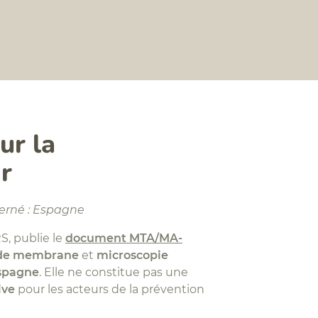
ur la
r
erné : Espagne
S, publie le
document MTA/MA-
e de membrane
et
microscopie
spagne
. Elle ne constitue pas une
ive
pour les acteurs de la prévention