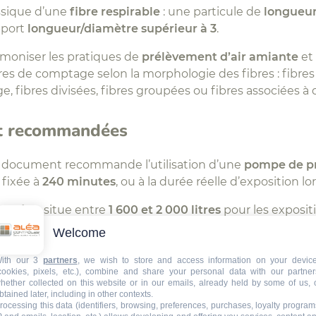
assique d’une
fibre respirable
: une particule de
longueur
pport
longueur/diamètre supérieur à 3
.
rmoniser les pratiques de
prélèvement d’air amiante
et
es de comptage selon la morphologie des fibres : fibres 
fibres divisées, fibres groupées ou fibres associées à d
nt recommandées
le document recommande l’utilisation d’une
pompe de p
 fixée à
240 minutes
, ou à la durée réelle d’exposition lo
andé
se situe entre
1 600 et 2 000 litres
pour les exposit
mal théorique permettant de quantifier 10 % de la valeu
Welcome
e en pratique lors des prélèvements personnels. Cette pr
ations très faibles.
ith our 3
partners
, we wish to store and access information on your devic
cookies, pixels, etc.), combine and share your personal data with our partner
hether collected on this website or in our emails, already held by some of us, 
contrôle après décontamination
btained later, including in other contexts.
rocessing this data (identifiers, browsing, preferences, purchases, loyalty program