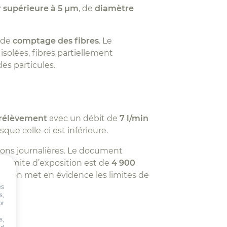
 supérieure à 5 µm
, de
diamètre
 de
comptage des fibres
. Le
isolées, fibres partiellement
es particules.
rélèvement
avec un débit de
7 l/min
rsque celle-ci est inférieure.
ions journalières. Le document
r limite d’exposition est de
4 900
écision met en évidence les limites de
es
s,
or
s,