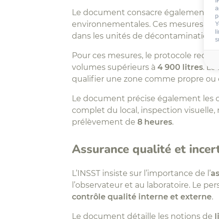
I
a
Le document consacre également un
p
environnementales. Ces mesures peuven
Y
l
dans les unités de décontamination 
s
Pour ces mesures, le protocole rec
volumes supérieurs à
4 900 litres
. Le
qualifier une zone comme propre ou
Le document précise également les con
complet du local, inspection visuell
prélèvement de
8 heures
.
Assurance qualité et ince
L’INSST insiste sur l’importance de l’
a
l’observateur et au laboratoire. Le pe
contrôle qualité interne et externe
.
Le document détaille les notions de
l