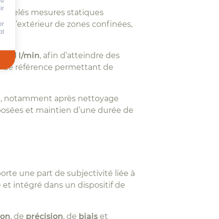
nd
ir
i appelés mesures statiques
 à l’extérieur de zones confinées,
er
ot
ins
11 l/min
, afin d’atteindre des
 de référence permettant de
n
, notamment après nettoyage
posées et maintien d’une durée de
te une part de subjectivité liée à
 et intégré dans un dispositif de
ion
, de
précision
, de
biais
et