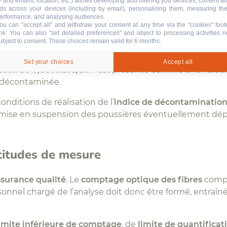
P and emails, location, etc.) allows developing and offering you services, content a
ds across your devices (including by email), personalising them, measuring the
 volet important aux
prélèvements en point fixe
, auss
erformance, and analysing audiences.
t être utilisées après des travaux de retrait d’amiante,
ou can "accept all" and withdraw your consent at any time via the "cookies" foot
ink
. You can also "set detailed preferences" and object to processing activities n
ou dans des locaux contenant des matériaux amiantés.
ubject to consent. These choices remain valid for 6 months.
ommande une durée de
480 minutes
et un débit d’au mo
Set your choices
Accept all
 seuil de
0,001 fibre/cm³
est présenté comme une valeur
 décontaminée.
ditions de réalisation de l’
indice de décontaminatio
e, mise en suspension des poussières éventuellement dé
rtitudes de mesure
ssurance qualité
. Le
comptage optique des fibres
compor
rsonnel chargé de l’analyse doit donc être formé, entraîné
imite inférieure de comptage
, de
limite de quantificat