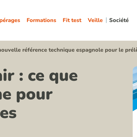
pérages
Formations
Fit test
Veille
Société
 nouvelle référence technique espagnole pour le pré
ir : ce que
ne pour
res