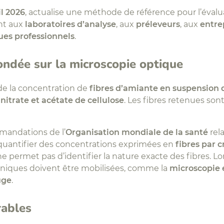
il 2026
, actualise une méthode de référence pour l’évalua
ent aux
laboratoires d’analyse
, aux
préleveurs
, aux
entre
ues professionnels
.
ndée sur la microscopie optique
de la concentration de
fibres d’amiante en suspension d
itrate et acétate de cellulose
. Les fibres retenues so
mandations de l’
Organisation mondiale de la santé
rela
e quantifier des concentrations exprimées en
fibres par c
e permet pas d’identifier la nature exacte des fibres. Lor
niques doivent être mobilisées, comme la
microscopie 
uge
.
rables